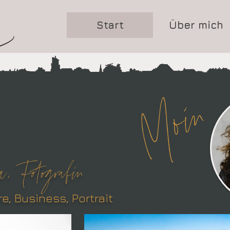
Start
Über mich
Moin
, Fotografin
re,
Business, Portrait